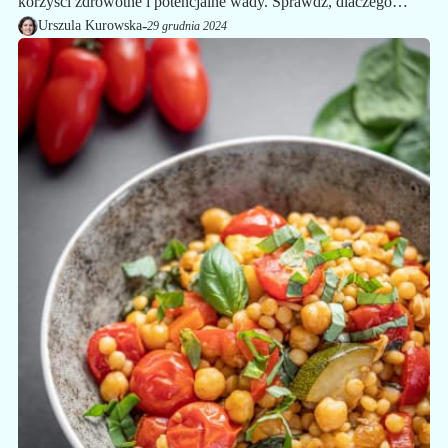
korzyści zdrowotne i potencjalne wady. Sprawdź, dlaczego
warto go wybrać!
-
Urszula Kurowska
29 grudnia 2024