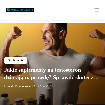
Suplementy
Jakie suplementy na testosteron
działają naprawdę? Sprawdź skuteczne
opcje i unikaj błędów
-
Urszula Kurowska
25 kwietnia 2025