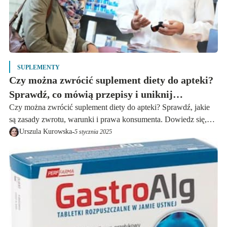
SUPLEMENTY
Czy można zwrócić suplement diety do apteki?
Sprawdź, co mówią przepisy i uniknij
problemów
Czy można zwrócić suplement diety do apteki? Sprawdź, jakie
są zasady zwrotu, warunki i prawa konsumenta. Dowiedz się,
jak uniknąć problemów i skutecznie oddać produkt.
-
Urszula Kurowska
5 stycznia 2025