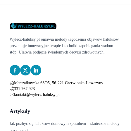
Wylecz-haluksy.pl omawia metody łagodzenia objawów haluksów,
prezentuje innowacyjne terapie i techniki zapobiegania wadom
stóp. Ułatwia podjęcie świadomych decyzji zdrowotnych.
Marszałkowska 63/95, 56-221 Czerwionka-Leszczyny
331 767 923
kontakt@wylecz-haluksy.pl
Artykuły
Jak pozbyć się haluksów domowym sposobem – skuteczne metody
bez operacji