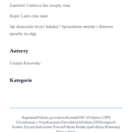
Zamówić Cenforce bez recepty cena
Kupić Lasix cena tanie
Jak skutecznie leczyć haluksy? Sprawdzone metody i domowe
sposoby na ulgę
Autorzy
Urszula Kurowska
Kategorie
Regulamin
Polityka prywatności
Kontakt
DMCA
Polityka GDPR
Oświadczenie o Współczesnym Niewolnictwie
Polityka EDI
Dostępność
Kodeks Etyczny
Zastrzeżenie Prawne
Polityka Redakcyjna
Polityka Reklamacji
Mapa witryny