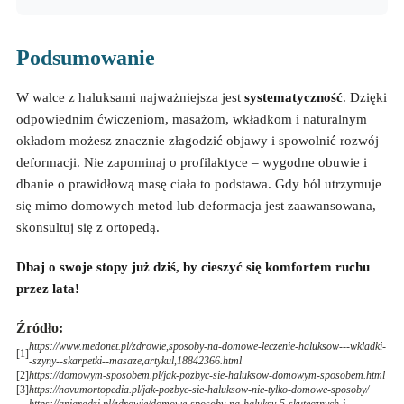
Podsumowanie
W walce z haluksami najważniejsza jest
systematyczność
. Dzięki
odpowiednim ćwiczeniom, masażom, wkładkom i naturalnym
okładom możesz znacznie złagodzić objawy i spowolnić rozwój
deformacji. Nie zapominaj o profilaktyce – wygodne obuwie i
dbanie o prawidłową masę ciała to podstawa. Gdy ból utrzymuje
się mimo domowych metod lub deformacja jest zaawansowana,
skonsultuj się z ortopedą.
Dbaj o swoje stopy już dziś, by cieszyć się komfortem ruchu
przez lata!
Źródło
:
https://www.medonet.pl/zdrowie,sposoby-na-domowe-leczenie-haluksow---wkladki-
[
1
]
-szyny--skarpetki--masaze,artykul,18842366.html
[
2
]
https://domowym-sposobem.pl/jak-pozbyc-sie-haluksow-domowym-sposobem.html
[
3
]
https://novumortopedia.pl/jak-pozbyc-sie-haluksow-nie-tylko-domowe-sposoby/