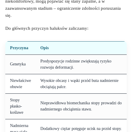
niekomfortowy, mogą pojawiać się stany zapalne, a w
zaawansowanym stadium – ograniczenie zdolności poruszania
się.
Do głównych przyczyn haluksów zaliczamy:
Przyczyna
Opis
Predyspozycje rodzinne zwiększają ryzyko
Genetyka
rozwoju deformacji.
Niewłaściwe
Wysokie obcasy i wąski przód buta nadmiernie
obuwie
obciążają palce.
Stopy
Nieprawidłowa biomechanika stopy prowadzi do
płasko-
nadmiernego obciążenia stawu.
koślawe
Nadmierna
Dodatkowy ciężar potęguje ucisk na przód stopy.
masa ciała