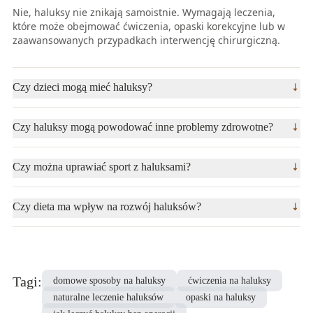
Nie, haluksy nie znikają samoistnie. Wymagają leczenia,
które może obejmować ćwiczenia, opaski korekcyjne lub w
zaawansowanych przypadkach interwencję chirurgiczną.
Czy dzieci mogą mieć haluksy?
Tak, choć rzadko, haluksy mogą występować u dzieci,
Czy haluksy mogą powodować inne problemy zdrowotne?
zwłaszcza jeśli mają predyspozycje genetyczne lub noszą
niewłaściwe obuwie.
Tak, nieleczone haluksy mogą prowadzić do bólu stawów,
Czy można uprawiać sport z haluksami?
problemów z chodzeniem, a nawet zmian w postawie ciała.
Tak, ale warto wybierać dyscypliny, które nie obciążają stóp,
Czy dieta ma wpływ na rozwój haluksów?
np. pływanie lub jazda na rowerze. Unikaj sportów
wymagających intensywnego biegania lub skakania.
Tak, dieta bogata w produkty przeciwzapalne, takie jak
warzywa i owoce, może pomóc w zmniejszeniu obrzęków i
bólu związanych z haluksami.
Tagi
:
domowe sposoby na haluksy
ćwiczenia na haluksy
naturalne leczenie haluksów
opaski na haluksy