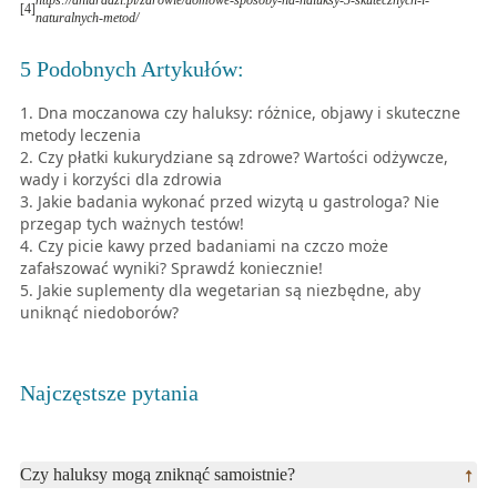
https://aniaradzi.pl/zdrowie/domowe-sposoby-na-haluksy-5-skutecznych-i-
[
4
]
naturalnych-metod/
5 Podobnych Artykułów
:
Dna moczanowa czy haluksy: różnice, objawy i skuteczne
metody leczenia
Czy płatki kukurydziane są zdrowe? Wartości odżywcze,
wady i korzyści dla zdrowia
Jakie badania wykonać przed wizytą u gastrologa? Nie
przegap tych ważnych testów!
Czy picie kawy przed badaniami na czczo może
zafałszować wyniki? Sprawdź koniecznie!
Jakie suplementy dla wegetarian są niezbędne, aby
uniknąć niedoborów?
Najczęstsze pytania
Czy haluksy mogą zniknąć samoistnie?