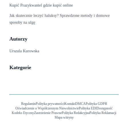
Kupić Prazykwantel​ gdzie kupić online
Jak skutecznie leczyć haluksy? Sprawdzone metody i domowe
sposoby na ulgę
Autorzy
Urszula Kurowska
Kategorie
Regulamin
Polityka prywatności
Kontakt
DMCA
Polityka GDPR
Oświadczenie o Współczesnym Niewolnictwie
Polityka EDI
Dostępność
Kodeks Etyczny
Zastrzeżenie Prawne
Polityka Redakcyjna
Polityka Reklamacji
Mapa witryny