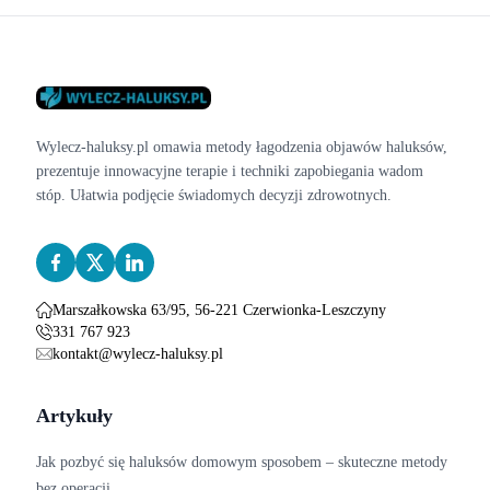
Wylecz-haluksy.pl omawia metody łagodzenia objawów haluksów,
prezentuje innowacyjne terapie i techniki zapobiegania wadom
stóp. Ułatwia podjęcie świadomych decyzji zdrowotnych.
Marszałkowska 63/95, 56-221 Czerwionka-Leszczyny
331 767 923
kontakt@wylecz-haluksy.pl
Artykuły
Jak pozbyć się haluksów domowym sposobem – skuteczne metody
bez operacji