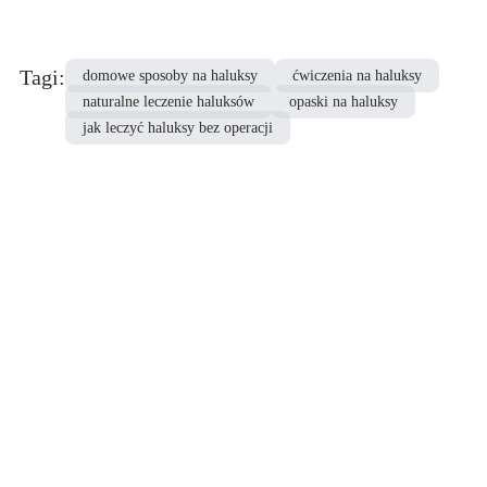
Tak, dieta bogata w produkty przeciwzapalne, takie jak
warzywa i owoce, może pomóc w zmniejszeniu obrzęków i
bólu związanych z haluksami.
Tagi
:
domowe sposoby na haluksy
ćwiczenia na haluksy
naturalne leczenie haluksów
opaski na haluksy
jak leczyć haluksy bez operacji