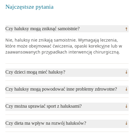
Najczęstsze pytania
Czy haluksy mogą zniknąć samoistnie?
Nie, haluksy nie znikają samoistnie. Wymagają leczenia,
które może obejmować ćwiczenia, opaski korekcyjne lub w
zaawansowanych przypadkach interwencję chirurgiczną.
Czy dzieci mogą mieć haluksy?
Tak, choć rzadko, haluksy mogą występować u dzieci,
Czy haluksy mogą powodować inne problemy zdrowotne?
zwłaszcza jeśli mają predyspozycje genetyczne lub noszą
niewłaściwe obuwie.
Tak, nieleczone haluksy mogą prowadzić do bólu stawów,
Czy można uprawiać sport z haluksami?
problemów z chodzeniem, a nawet zmian w postawie ciała.
Tak, ale warto wybierać dyscypliny, które nie obciążają stóp,
Czy dieta ma wpływ na rozwój haluksów?
np. pływanie lub jazda na rowerze. Unikaj sportów
wymagających intensywnego biegania lub skakania.