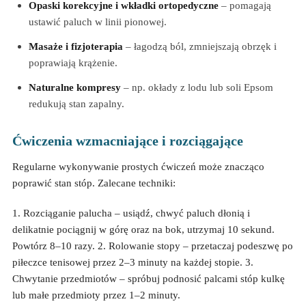
Opaski korekcyjne i wkładki ortopedyczne
– pomagają
ustawić paluch w linii pionowej.
Masaże i fizjoterapia
– łagodzą ból, zmniejszają obrzęk i
poprawiają krążenie.
Naturalne kompresy
– np. okłady z lodu lub soli Epsom
redukują stan zapalny.
Ćwiczenia wzmacniające i rozciągające
Regularne wykonywanie prostych ćwiczeń może znacząco
poprawić stan stóp. Zalecane techniki:
1. Rozciąganie palucha – usiądź, chwyć paluch dłonią i
delikatnie pociągnij w górę oraz na bok, utrzymaj 10 sekund.
Powtórz 8–10 razy. 2. Rolowanie stopy – przetaczaj podeszwę po
piłeczce tenisowej przez 2–3 minuty na każdej stopie. 3.
Chwytanie przedmiotów – spróbuj podnosić palcami stóp kulkę
lub małe przedmioty przez 1–2 minuty.