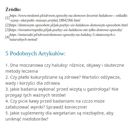
Źródło
:
https://www.medonet.pl/zdrowie,sposoby-na-domowe-leczenie-haluksow---wkladki-
[
1
]
-szyny--skarpetki--masaze,artykul,18842366.html
[
2
]
https://domowym-sposobem.pl/jak-pozbyc-sie-haluksow-domowym-sposobem.html
[
3
]
https://novumortopedia.pl/jak-pozbyc-sie-haluksow-nie-tylko-domowe-sposoby/
https://aniaradzi.pl/zdrowie/domowe-sposoby-na-haluksy-5-skutecznych-i-
[
4
]
naturalnych-metod/
5 Podobnych Artykułów
:
Dna moczanowa czy haluksy: różnice, objawy i skuteczne
metody leczenia
Czy płatki kukurydziane są zdrowe? Wartości odżywcze,
wady i korzyści dla zdrowia
Jakie badania wykonać przed wizytą u gastrologa? Nie
przegap tych ważnych testów!
Czy picie kawy przed badaniami na czczo może
zafałszować wyniki? Sprawdź koniecznie!
Jakie suplementy dla wegetarian są niezbędne, aby
uniknąć niedoborów?