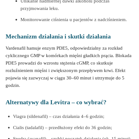
Unikanie nadmiernej dawki alkoholu podczas
przyjmowania leku.
Monitorowanie ciśnienia u pacjentów z nadciśnieniem.
Mechanizm działania i skutki działania
Vardenafil hamuje enzym PDE5, odpowiedzialny za rozkład
cyklicznego GMP w komórkach mięśni gładkich prącia. Blokada
PDE5 prowadzi do wzrostu stężenia cGMP, co skutkuje
rozluźnieniem mięśni i zwiększonym przepływem krwi. Efekt
pojawia się zazwyczaj w ciągu 30–60 minut i utrzymuje do 5
godzin.
Alternatywy dla Levitra – co wybrać?
Viagra (sildenafil) – czas działania 4–6 godzin;
Cialis (tadalafil) – przedłużony efekt do 36 godzin;
Spedra (avanafil) – szybki początek działania (ok. 15 minut).