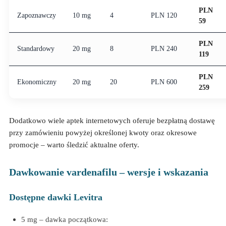
PLN
Zapoznawczy
10 mg
4
PLN 120
59
PLN
Standardowy
20 mg
8
PLN 240
119
PLN
Ekonomiczny
20 mg
20
PLN 600
259
Dodatkowo wiele aptek internetowych oferuje bezpłatną dostawę
przy zamówieniu powyżej określonej kwoty oraz okresowe
promocje – warto śledzić aktualne oferty.
Dawkowanie vardenafilu – wersje i wskazania
Dostępne dawki Levitra
5 mg – dawka początkowa: